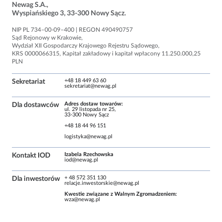
Newag S.A.,
Wyspiańskiego 3, 33-300 Nowy Sącz.
NIP PL 734–00-09–400 | REGON 490490757
Sąd Rejo­nowy w Kra­ko­wie,
Wydział XII Gospo­dar­czy Kra­jo­wego Reje­stru Sądo­wego,
KRS 0000066315, Kapi­tał zakła­dowy i kapi­tał wpła­cony 11.250.000,25
PLN
+48 18 449 63 60
Sekretariat
sekretariat@newag.pl
Adres dostaw towarów:
Dla dostawców
ul. 29 listopada nr 25,
33-300 Nowy Sącz
+48 18 44 96 151
logistyka@newag.pl
Izabela Rzechowska
Kontakt IOD
iod@newag.pl
+ 48 572 351 130
Dla inwestorów
relacje.inwestorskie@newag.pl
Kwe­stie zwią­zane z Wal­nym Zgro­ma­dze­niem:
wza@newag.pl