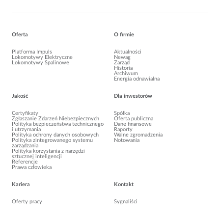
Oferta
O firmie
Platforma Impuls
Aktualności
Lokomotywy Elektryczne
Newag
Lokomotywy Spalinowe
Zarząd
Historia
Archiwum
Energia odnawialna
Jakość
Dla inwestorów
Certyfikaty
Spółka
Zgłaszanie Zdarzeń Niebezpiecznych
Oferta publiczna
Polityka bezpieczeństwa technicznego
Dane finansowe
i utrzymania
Raporty
Polityka ochrony danych osobowych
Walne zgromadzenia
Polityka zintegrowanego systemu
Notowania
zarządzania
Polityka korzystania z narzędzi
sztucznej inteligencji
Referencje
Prawa człowieka
Kariera
Kontakt
Oferty pracy
Sygnaliści