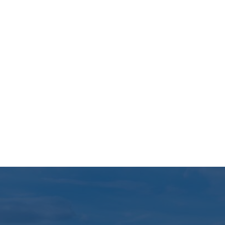
i pro­ce­sów pro­duk­cyj­nych w trak­c
z nas kie­ruje pro­ce­sem i pro­wa­dzi 
prze­ka­za­nia pojazdu Klien­towi. Spe­cj
komu­ni­ka­cję pomię­dzy poszcze­gól­ny
ła­nie poszcze­gól­nych grup tech­nicz­n
prze­wi­dy­wa­nie moż­li­wych zagro­żeń re
poziom naszej wie­dzy i kom­pe­ten­cji,