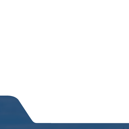
ie reali­za­cji poszcze­gól­nych zamó­wień na róż­nego typu pojazdy
pro­jekt, odpo­wia­da­jąc za niego od momentu ogło­sze­nia prze­targ
a­li­sta ds. Pro­jek­tów jest odpo­wie­dzialny m.in. za kon­takt z Klie
mi człon­kami zespołu pro­jek­to­wego, jak rów­nież za ter­mi­nowe i
ych i logi­stycz­nych. Jed­nym z naj­waż­niej­szych zadań na tym sta­n
ali­za­cji pro­jektu, zapo­bie­ga­nie im lub ich eli­mi­na­cja. Nie­ustan­
Rozwiń
 aby poszu­ki­w