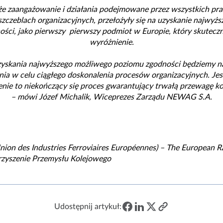
że zaangażowanie i działania podejmowane przez wszystkich pr
szczeblach organizacyjnych, przełożyły się na uzyskanie najwyż
ści, jako pierwszy pierwszy podmiot w Europie, który skuteczni
wyróżnienie.
uzyskania najwyższego możliwego poziomu zgodności będziemy 
ia w celu ciągłego doskonalenia procesów organizacyjnych. Je
enie to niekończący się proces gwarantujący trwałą przewagę k
–
mówi Józef Michalik, Wiceprezes Zarządu NEWAG S.A.
nion des Industries Ferroviaires Européennes) – The European R
rzyszenie Przemysłu Kolejowego
Udostępnij artykuł: