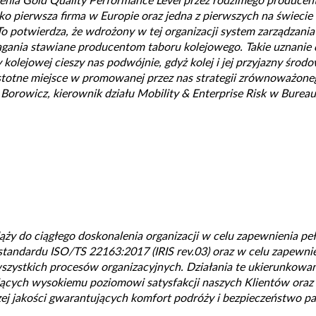
enia Gold Quality Performance Level przez rodzimego producent
ko pierwsza firma w Europie oraz jedna z pierwszych na świecie 
 To potwierdza, że wdrożony w tej organizacji system zarządzania
ania stawiane producentom taboru kolejowego. Takie uznanie d
y kolejowej cieszy nas podwójnie, gdyż kolej i jej przyjazny środ
stotne miejsce w promowanej przez nas strategii zrównoważone
orowicz, kierownik działu Mobility & Enterprise Risk w Bureau
y do ciągłego doskonalenia organizacji w celu zapewnienia peł
tandardu ISO/TS 22163:2017 (IRIS rev.03) oraz w celu zapewni
zystkich procesów organizacyjnych. Działania te ukierunkowa
ących wysokiemu poziomowi satysfakcji naszych Klientów ora
ej jakości gwarantujących komfort podróży i bezpieczeństwo p