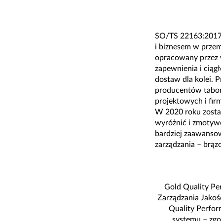
SO/TS 22163:2017 
i biznesem w przem
opracowany przez 
zapewnienia i ciąg
dostaw dla kolei. P
producentów tabor
projektowych i fi
W 2020 roku zosta
wyróżnić i zmotywo
bardziej zaawanso
zarządzania – brązo
Gold Quality Pe
Zarządzania Jakoś
Quality Perfor
systemu – zgo