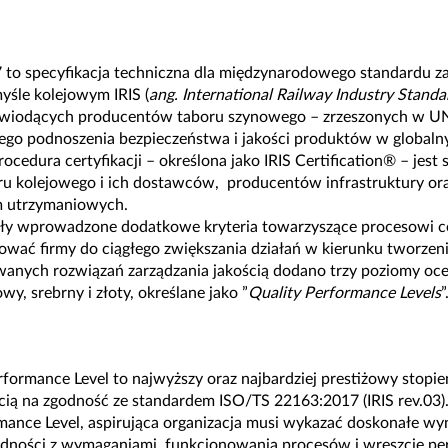
to specyfikacja techniczna dla międzynarodowego standardu za
yśle kolejowym IRIS (
ang. International Railway Industry Standa
wiodących producentów taboru szynowego – zrzeszonych w UN
łego podnoszenia bezpieczeństwa i jakości produktów w global
rocedura certyfikacji – określona jako IRIS Certification® – jest
u kolejowego i ich dostawców, producentów infrastruktury ora
rm utrzymaniowych.
ły wprowadzone dodatkowe kryteria towarzyszące procesowi cert
wać firmy do ciągłego zwiększania działań w kierunku tworzeni
wanych rozwiązań zarządzania jakością dodano trzy poziomy oc
wy, srebrny i złoty, określane jako ”
Quality Performance Levels
”
rformance Level to najwyższy oraz najbardziej prestiżowy stopi
cią na zgodność ze standardem ISO/TS 22163:2017 (IRIS rev.03)
mance Level, aspirująca organizacja musi wykazać doskonałe wyni
dności z wymaganiami, funkcjonowania procesów i wreszcie perc