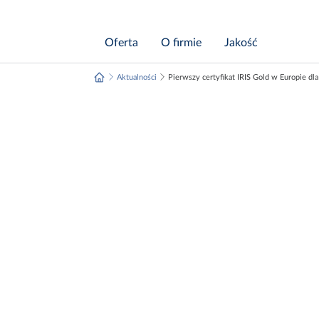
Przejdź do treści
Oferta
O firmie
Jakość
Aktualności
Pierwszy certyfikat IRIS Gold w Europie d