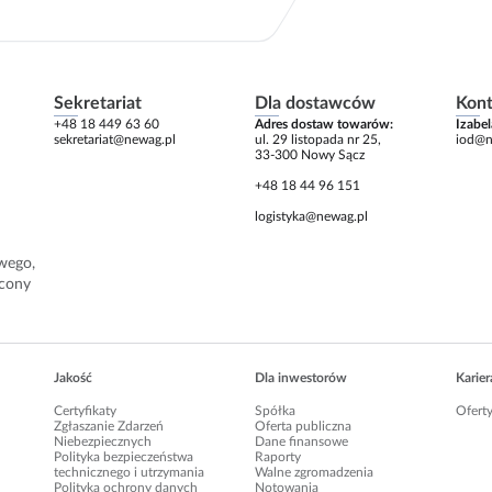
Sekretariat
Dla dostawców
Kont
+48 18 449 63 60
Adres dostaw towarów:
Izabe
sekretariat@newag.pl
ul. 29 listopada nr 25,
iod@n
33-300 Nowy Sącz
+48 18 44 96 151
logistyka@newag.pl
­wego,
­cony
Jakość
Dla inwestorów
Karier
Certyfikaty
Spółka
Oferty
Zgłaszanie Zdarzeń
Oferta publiczna
Niebezpiecznych
Dane finansowe
Polityka bezpieczeństwa
Raporty
technicznego i utrzymania
Walne zgromadzenia
Polityka ochrony danych
Notowania