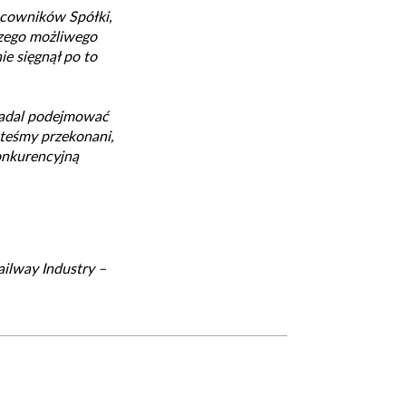
acowników Spółki,
szego możliwego
e sięgnął po to
nadal podejmować
steśmy przekonani,
onkurencyjną
ailway Industry –