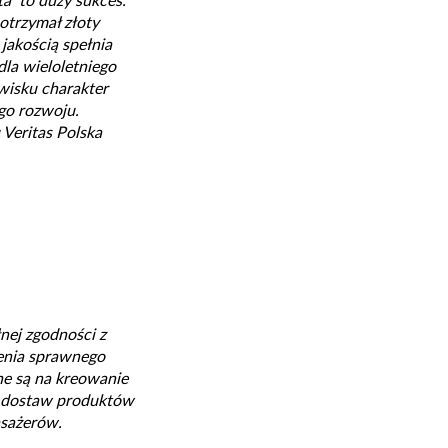
a to duży sukces.
otrzymał złoty
 jakością spełnia
la wieloletniego
owisku charakter
go rozwoju.
 Veritas Polska
nej zgodności z
enia sprawnego
ne są na kreowanie
z dostaw produktów
asażerów.