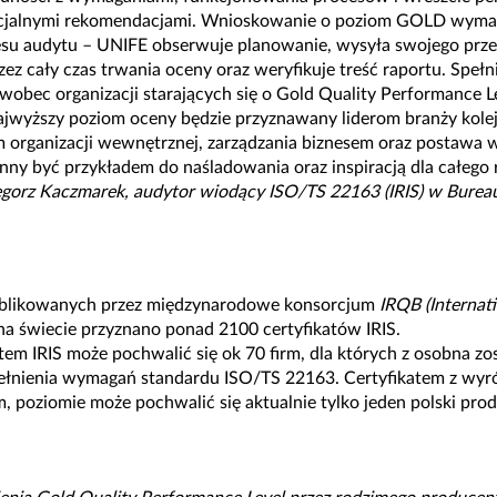
icjalnymi rekomendacjami. Wnioskowanie o poziom GOLD wym
su audytu – UNIFE obserwuje planowanie, wysyła swojego przed
zez cały czas trwania oceny oraz weryfikuje treść raportu. Spe
obec organizacji starających się o Gold Quality Performance L
ajwyższy poziom oceny będzie przyznawany liderom branży kole
m organizacji wewnętrznej, zarządzania biznesem oraz postawa 
nny być przykładem do naśladowania oraz inspiracją dla całego 
egorz Kaczmarek, audytor wiodący ISO/TS 22163 (IRIS) w Bureau 
blikowanych przez międzynarodowe konsorcjum
IRQB (Internati
na świecie przyznano ponad 2100 certyfikatów IRIS.
tem IRIS może pochwalić się ok 70 firm, dla których z osobna zo
ełnienia wymagań standardu ISO/TS 22163. Certyfikatem z wyr
, poziomie może pochwalić się aktualnie tylko jeden polski pro