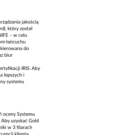
rządzania jakością
rd
), który został
IFE – w celu
nym łańcuchu
 skierowana do
z biur
yfikacji IRIS. Aby
a lepszych i
eny systemu
.
eń oceny Systemu
. Aby uzyskać Gold
ki w 3 filarach
epcji klienta,