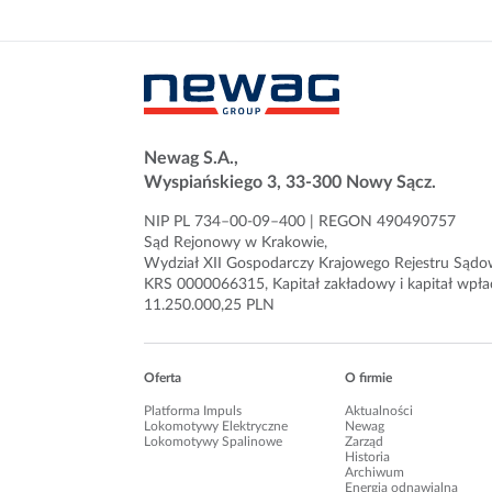
Newag S.A.,
Wyspiańskiego 3, 33-300 Nowy Sącz.
NIP PL 734–00-09–400 | REGON 490490757
Sąd Rejo­nowy w Kra­ko­wie,
Wydział XII Gospo­dar­czy Kra­jo­wego Reje­stru Sądo
KRS 0000066315, Kapi­tał zakła­dowy i kapi­tał wpła
11.250.000,25 PLN
Oferta
O firmie
Platforma Impuls
Aktualności
Lokomotywy Elektryczne
Newag
Lokomotywy Spalinowe
Zarząd
Historia
Archiwum
Energia odnawialna