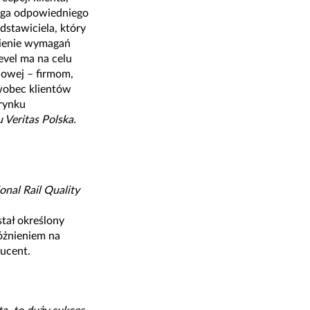
aga odpowiedniego
stawiciela, który
łnienie wymagań
evel ma na celu
jowej – firmom,
wobec klientów
rynku
Veritas Polska.
onal Rail Quality
stał określony
óżnieniem na
ducent.