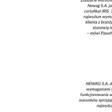
Zdobycie wyróżni
Newag S.A. ja
certyfikat IRIS.
najwyższe wymag
klienta z branż
stanowią i
– mówi Paweł B
NEWAG S.A. dąż
wymaganiami s
funkcjonowania ws
warunków sprzyjaj
najwyższ