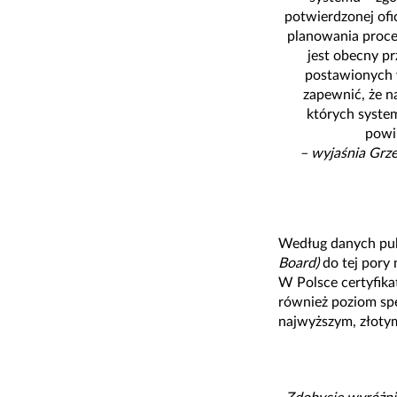
potwierdzonej of
planowania proce
jest obecny pr
postawionych w
zapewnić, że n
których syste
powi
– wyjaśnia Grz
Według danych pu
Board)
do tej pory 
W Polsce certyfika
również poziom sp
najwyższym, złotym