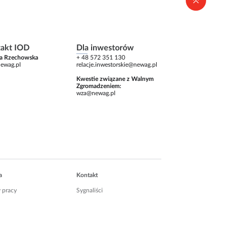
akt IOD
Dla inwestorów
la Rzechowska
+ 48 572 351 130
ewag.pl
relacje.inwestorskie@newag.pl
Kwe­stie zwią­zane z Wal­nym
Zgro­ma­dze­niem:
wza@newag.pl
a
Kontakt
 pracy
Sygnaliści