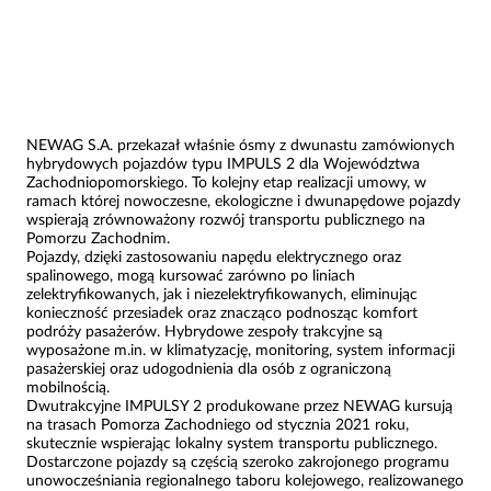
NEWAG S.A. przekazał właśnie ósmy z dwunastu zamówionych
hybrydowych pojazdów typu IMPULS 2 dla Województwa
Zachodniopomorskiego. To kolejny etap realizacji umowy, w
ramach której nowoczesne, ekologiczne i dwunapędowe pojazdy
wspierają zrównoważony rozwój transportu publicznego na
Pomorzu Zachodnim.
Pojazdy, dzięki zastosowaniu napędu elektrycznego oraz
spalinowego, mogą kursować zarówno po liniach
zelektryfikowanych, jak i niezelektryfikowanych, eliminując
konieczność przesiadek oraz znacząco podnosząc komfort
podróży pasażerów. Hybrydowe zespoły trakcyjne są
wyposażone m.in. w klimatyzację, monitoring, system informacji
pasażerskiej oraz udogodnienia dla osób z ograniczoną
mobilnością.
Dwutrakcyjne IMPULSY 2 produkowane przez NEWAG kursują
na trasach Pomorza Zachodniego od stycznia 2021 roku,
skutecznie wspierając lokalny system transportu publicznego.
Dostarczone pojazdy są częścią szeroko zakrojonego programu
unowocześniania regionalnego taboru kolejowego, realizowanego