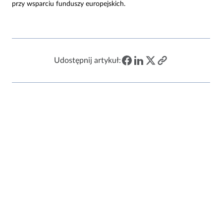
przy wsparciu funduszy europejskich.
Udostępnij artykuł:
12 września 2022
Pierwszy certyfikat IRIS Gold
w Europie dla NEWAG S.A.
23 sierpnia 2022
Nowe pojazdy IMPULS 2
trafią na Pomorze – umowa
podpisana