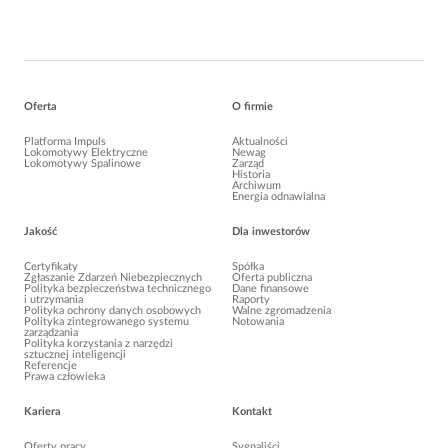
Oferta
O firmie
Platforma Impuls
Aktualności
Lokomotywy Elektryczne
Newag
Lokomotywy Spalinowe
Zarząd
Historia
Archiwum
Energia odnawialna
Jakość
Dla inwestorów
Certyfikaty
Spółka
Zgłaszanie Zdarzeń Niebezpiecznych
Oferta publiczna
Polityka bezpieczeństwa technicznego
Dane finansowe
i utrzymania
Raporty
Polityka ochrony danych osobowych
Walne zgromadzenia
Polityka zintegrowanego systemu
Notowania
zarządzania
Polityka korzystania z narzędzi
sztucznej inteligencji
Referencje
Prawa człowieka
Kariera
Kontakt
Oferty pracy
Sygnaliści