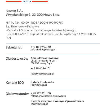
Newag S.A.,
Wyspiańskiego 3, 33-300 Nowy Sącz.
NIP PL 734–00-09–400 | REGON 490490757
Sąd Rejo­nowy w Kra­ko­wie,
Wydział XII Gospo­dar­czy Kra­jo­wego Reje­stru Sądo­wego,
KRS 0000066315, Kapi­tał zakła­dowy i kapi­tał wpła­cony 11.250.000,25
PLN
+48 18 449 63 60
Sekretariat
sekretariat@newag.pl
Adres dostaw towarów:
Dla dostawców
ul. 29 listopada nr 25,
33-300 Nowy Sącz
+48 18 44 96 151
logistyka@newag.pl
Izabela Rzechowska
Kontakt IOD
iod@newag.pl
+ 48 572 351 130
Dla inwestorów
relacje.inwestorskie@newag.pl
Kwe­stie zwią­zane z Wal­nym Zgro­ma­dze­niem:
wza@newag.pl