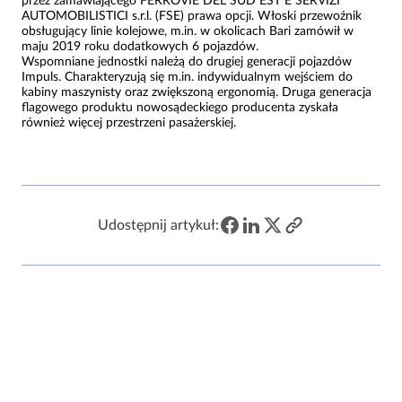
przez zamawiającego FERROVIE DEL SUD EST E SERVIZI
AUTOMOBILISTICI s.r.l. (FSE) prawa opcji. Włoski przewoźnik
obsługujący linie kolejowe, m.in. w okolicach Bari zamówił w
maju 2019 roku dodatkowych 6 pojazdów.
Wspomniane jednostki należą do drugiej generacji pojazdów
Impuls. Charakteryzują się m.in. indywidualnym wejściem do
kabiny maszynisty oraz zwiększoną ergonomią. Druga generacja
flagowego produktu nowosądeckiego producenta zyskała
również więcej przestrzeni pasażerskiej.
Udostępnij artykuł: