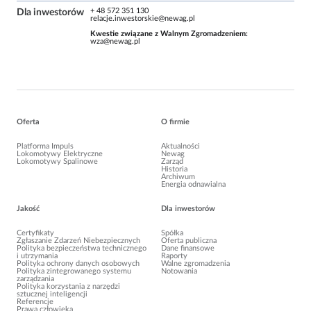
+ 48 572 351 130
Dla inwestorów
relacje.inwestorskie@newag.pl
Kwe­stie zwią­zane z Wal­nym Zgro­ma­dze­niem:
wza@newag.pl
Oferta
O firmie
Platforma Impuls
Aktualności
Lokomotywy Elektryczne
Newag
Lokomotywy Spalinowe
Zarząd
Historia
Archiwum
Energia odnawialna
Jakość
Dla inwestorów
Certyfikaty
Spółka
Zgłaszanie Zdarzeń Niebezpiecznych
Oferta publiczna
Polityka bezpieczeństwa technicznego
Dane finansowe
i utrzymania
Raporty
Polityka ochrony danych osobowych
Walne zgromadzenia
Polityka zintegrowanego systemu
Notowania
zarządzania
Polityka korzystania z narzędzi
sztucznej inteligencji
Referencje
Prawa człowieka