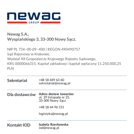
Newag S.A.,
Wyspiańskiego 3, 33-300 Nowy Sącz.
NIP PL 734–00-09–400 | REGON 490490757
Sąd Rejo­nowy w Kra­ko­wie,
Wydział XII Gospo­dar­czy Kra­jo­wego Reje­stru Sądo­wego,
KRS 0000066315, Kapi­tał zakła­dowy i kapi­tał wpła­cony 11.250.000,25
PLN
+48 18 449 63 60
Sekretariat
sekretariat@newag.pl
Adres dostaw towarów:
Dla dostawców
ul. 29 listopada nr 25,
33-300 Nowy Sącz
+48 18 44 96 151
logistyka@newag.pl
Izabela Rzechowska
Kontakt IOD
iod@newag.pl